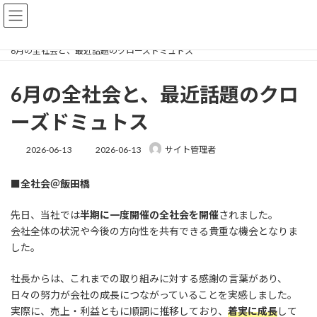
コ
ナ
ン
ビ
テ
ゲ
Top
お知らせ
イベント
ン
ー
6月の全社会と、最近話題のクローズドミュトス
ツ
シ
へ
ョ
6月の全社会と、最近話題のクロ
ス
ン
キ
に
ーズドミュトス
ッ
移
プ
動
最
2026-06-13
2026-06-13
サイト管理者
終
更
■全社会＠飯田橋
新
日
時
先日、当社では
半期に一度開催の全社会を開催
されました。
:
会社全体の状況や今後の方向性を共有できる貴重な機会となりま
した。
社長からは、これまでの取り組みに対する感謝の言葉があり、
日々の努力が会社の成長につながっていることを実感しました。
実際に、売上・利益ともに順調に推移しており、
着実に成長
して