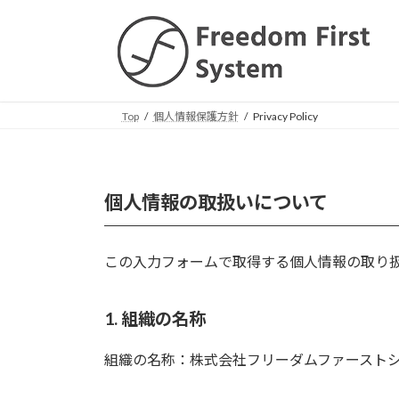
コ
ナ
ン
ビ
テ
ゲ
ン
ー
ツ
シ
へ
ョ
Top
個人情報保護方針
Privacy Policy
ス
ン
キ
に
ッ
移
個人情報の取扱いについて
プ
動
この入力フォームで取得する個人情報の取り
1. 組織の名称
組織の名称：株式会社フリーダムファースト